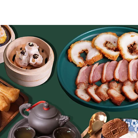
Home
About Us
Menu
News
More