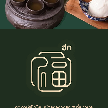
ฮก คาเฟ่เปิดใหม่ สไตล์ฮ่องกงยุค70 ที่เยาวราช