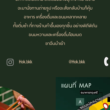
จะมานั่งทานถ่ายรูป หรือจะสั่งกลับบ้านก็คุ้ม
อาหาร เครื่องดื่มและขนมหลากหลาย
ทั้งติ่มซำ ที่ทางร้านทำขึ้นเองทุกชิ้น อย่างพิถีพิถัน
ขนมหวานและเครื่องดื่มโฮมเมด
ชาจีนนำเข้า
Hok.bkk
@Hok.bkk