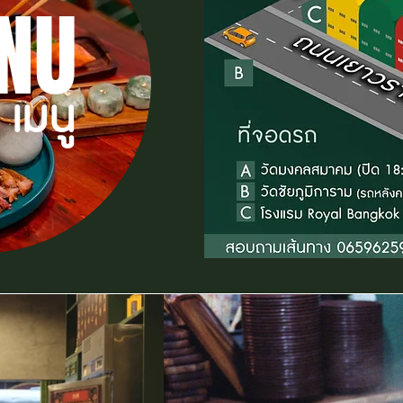
NU
เมนู